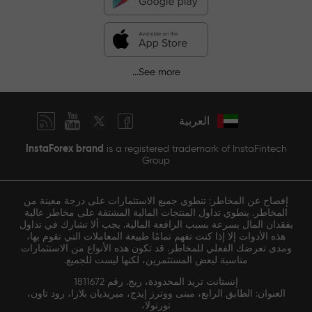
See more...
العربية
InstaForex brand
is a registered trademark of InstaFintech
Group
إفصاح عن المخاطر: تنطوي جميع الاستثمارات على درجة معينة من
المخاطر. ينطوي تداول المنتجات المالية المشتقة على مخاطر عالية
بفقدان المال بسرعة بسبب الرافعة المالية. يجب ألا تشارك في تداول
هذه الأدوات إلا إذا كنت تفهم تمامًا طبيعة المعاملات التي تقوم بها،
ومدى تعرضك الفعلي للمخاطر. قد تكون هذه الأنواع من الاستثمارات
مناسبة لبعض المستثمرين، لكنها ليست للجميع.
إنستانت تريد المحدودة، ريج. رقم 1811672
العنوان: الطابق الرابع، مبنى ووترز إيدج، ميريديان بلازا، رود تاون،
تورتولا،