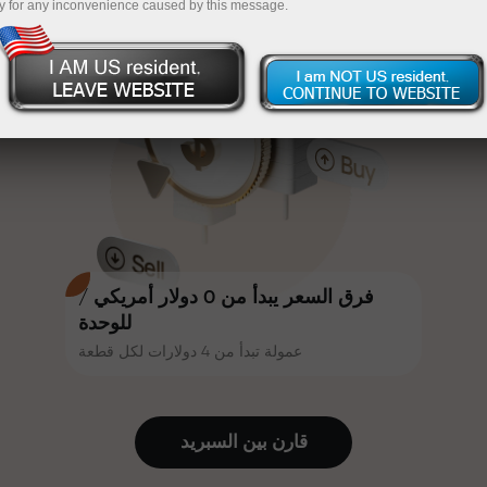
y for any inconvenience caused by this message.
أكثر جاذبية. يمكن لكل عميل في إنستا
InstaForex
قم بإيداع المبلغ في حسابك باستخدام $333 — اختر هدية
فوركس الحصول على مكافأة تصل إلى
30% على إيداعه، والاستفادة من
تصل قيمتها إلى $1,500
عروض ترويجية وعروض خاصة أخرى.
تداول بدون مخاطرة -
نحن نضمن أرباحك
تتشارك سرعة المسار وسرعة التداول
مكافأة تصل إلى 1000 ضعف - أكبر
نفس القيم. يُضفي أليش لوبرايس
مضاعف في السوق
عناصر الحماس والانضباط على عالم
التداول، ويعمل كشريك يُلهم العملاء
لتحقيق أهداف طموحة.
فرق السعر يبدأ من 0 دولار أمريكي /
للوحدة
عمولة تبدأ من 4 دولارات لكل قطعة
نقدم هدايا حقيقية، وليست مكافآت أو
رموز ترويجية. يحصل كل عميل في
إنستا فوركس على هاتف آيفون أو ماك
قارن بين السبرید
بوك أو رحلة أحلامه بمجرد إيداعه مبلغًا
من المال.