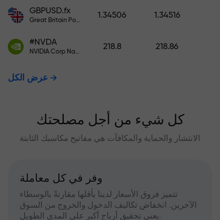
GBPUSD.fx
1.34506
1.34516
Great Britain Pound vs US Dollar
#NVDA
218.8
218.86
NVIDIA Corp Nasdaq Stock Exchange (Nasdaq) USD
عرض الكل
كل شيء من أجل مصلحتك
الانتشار والحماية والمكافآت هي مفاتيح مكاسبك الثابتة
وفر في كل معاملة
تتميز فروق الأسعار لدينا بأقلها مقارنةً بالوسطاء
الآخرين. انخفاض تكاليف الدخول والخروج من السوق
يعني تحقيق أرباح أكبر على المدى الطويل.