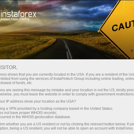
صغير الحجم
فروق الأسعار - أرباح طائلة
ISITOR,
ess shows that you are currently located in the USA. If you are a resident of the Uni
30% مكافأة
ibited from using the services of InstaFintech Group including online trading, online
مع إنستا فوركس، يمكنك الوصول إلى
drawal of funds, etc.
فرص تنافسية حقيقية: رافعة مالية تصل
لكل إيداع
k you are seeing this message by mistake and your location is not the US, kindly pro
إلى 1:5000، وبعض من أفضل فروق
herwise, you must leave the website in order to comply with government restrictions
الأسعار والعمولات في السوق، وظروف
ur IP address show your location as the USA?
سرعة
مواتية لتداول الأسهم والمؤشرات
sing a VPN provided by a hosting company based in the United States;
oes not have proper WHOIS records;
في التجارة وعلى الطريق السريع
occurred in the WHOIS geolocation database.
irm whether you are a US resident or not by clicking the relevant button below. If y
ption, being a US resident, you will not be able to open an account with InstaForex
لقد طورنا نظام مكافآت يجعل التداول
جائزة هديتك الشخصية الكبرى