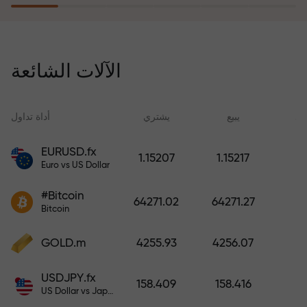
يُعوّض برنامج التأمين ضد المخاطر
خسائرك ويضمن لك مضاعفة أرباحك
الآلات الشائعة
ثلاث مرات خلال ستة أشهر. تداول
براحة بال تامة، فرأس مالك في أمان!
ید
يبيع
يشتري
أداة تداول
EURUSD.fx
1.15207
1.15217
Euro vs US Dollar
أودع أموالاً واحصل على مكافأة تفوق
قيمة إيداعك بألف مرة. هذا ليس خطأً
#Bitcoin
64271.02
64271.27
مطبعياً. كلما زاد مبلغ الإيداع، زادت
Bitcoin
قيمة المكافأة.
GOLD.m
4255.93
4256.07
USDJPY.fx
158.409
158.416
US Dollar vs Japanese Yen