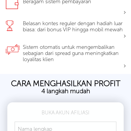
Beragam sistem pembayaran
Belasan kontes reguler dengan hadiah luar
biasa: dari bonus VIP hingga mobil mewah
Sistem otomatis untuk mengembalikan
sebagian dari spread guna meningkatkan
loyalitas klien
CARA MENGHASILKAN PROFIT
4 langkah mudah
BUKA AKUN AFILIASI