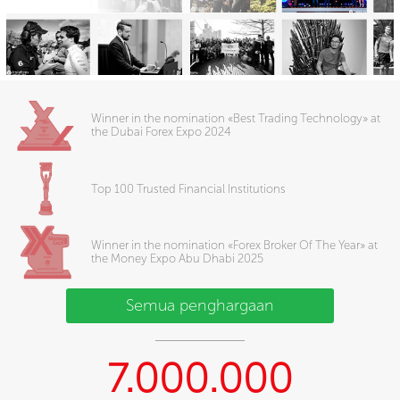
Winner in the nomination «Best Trading Technology» at
the Dubai Forex Expo 2024
Top 100 Trusted Financial Institutions
Winner in the nomination «Forex Broker Of The Year» at
the Money Expo Abu Dhabi 2025
Semua penghargaan
7.000.000