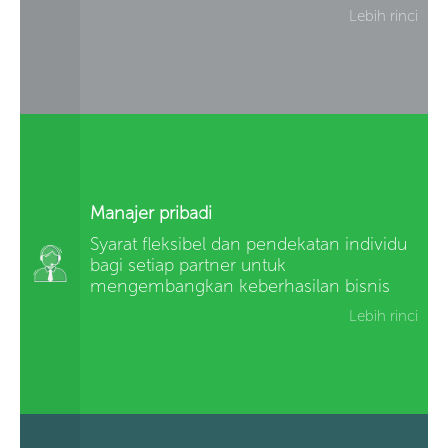
Lebih rinci
Manajer pribadi
Syarat fleksibel dan pendekatan individu
bagi setiap partner untuk
mengembangkan keberhasilan bisnis
Lebih rinci