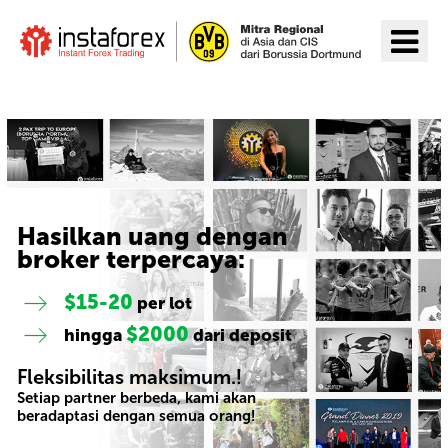
Pergi ke InstaForex
Hasilkan uang dengan
broker terpercaya:
$15-20
per lot
$2000
hingga
dari deposit
Fleksibilitas maksimum.!
Setiap partner berbeda, kami akan
beradaptasi dengan semua orang!