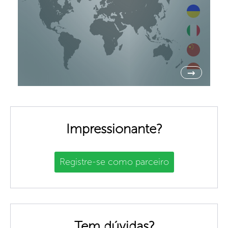
→
Impressionante?
Registre-se como parceiro
Tem dúvidas?