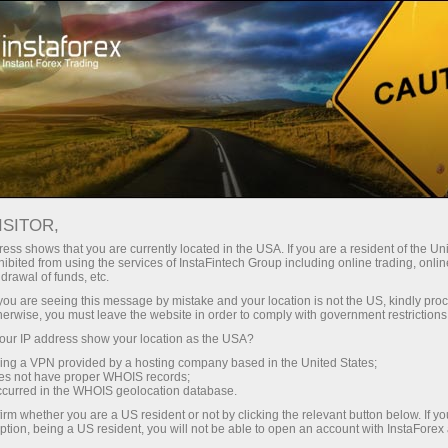
เกี่ยวกับ InstaForex
ISITOR,
เกี่ยวกับ InstaForex
ess shows that you are currently located in the USA. If you are a resident of the Uni
ibited from using the services of InstaFintech Group including online trading, online
drawal of funds, etc.
แบรนด์ InstaForex ถูกสร้างในปี 2007 และใน
k you are seeing this message by mistake and your location is not the US, kindly pro
ตอนนี้ก็เป็นตัวเลือกสำหรับเทรดเดอร์มากกว่า
herwise, you must leave the website in order to comply with government restrictions
7,000,000 คนทั่วโลก
ur IP address show your location as the USA?
sing a VPN provided by a hosting company based in the United States;
oes not have proper WHOIS records;
occurred in the WHOIS geolocation database.
irm whether you are a US resident or not by clicking the relevant button below. If y
ption, being a US resident, you will not be able to open an account with InstaForex
ย