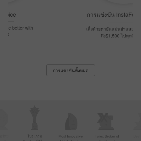
การแข่งขัน InstaForex Sniper
เล็งด้วยตาอันแม่นยำและคว้าเงินรางวัล
ถึง$1,500 ไปทุกสัปดาห์!
การแข่งขันทั้งหมด
์ที่มี
โปรแกรม
Most Innovative
Forex Broker of
Best
Mobile Trading
the Year at
Techno