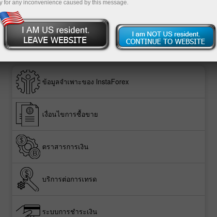
y for any inconvenience caused by this message.
ข้อมูลจำเพาะของ InstaForex
เงื่อนไขการซื้อขาย
ตราสารการเงิน
บริการต่อการเทรด
ระบบการชำระเงิน