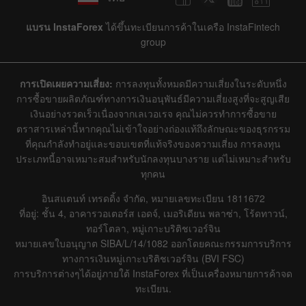
แบรน InstaForex
ได้ขึ้นทะเบียนการค้าในเครือ InstaFintech
group
การเปิดเผยความเสี่ยง:
การลงทุนทั้งหมดมีความเสี่ยงในระดับหนึ่ง
การซื้อขายผลิตภัณฑ์ทางการเงินอนุพันธ์มีความเสี่ยงสูงที่จะสูญเสีย
เงินอย่างรวดเร็วเนื่องจากเลเวอเรจ คุณไม่ควรทำการซื้อขาย
ตราสารเหล่านี้หากคุณไม่เข้าใจอย่างถ่องแท้ถึงลักษณะของธุรกรรม
ที่คุณกำลังทำอยู่และขอบเขตที่แท้จริงของความเสี่ยง การลงทุน
ประเภทนี้อาจเหมาะสมสำหรับนักลงทุนบางราย แต่ไม่เหมาะสำหรับ
ทุกคน
อินสแตนท์ เทรดดิ้ง จำกัด, หมายเลขทะเบียน 1811672
ที่อยู่: ชั้น 4, อาคารวอเตอร์ส เอดจ์, เมอริเดียน พลาซ่า, โร้ดทาวน์,
ทอร์โตลา, หมู่เกาะบริติชเวอร์จิน
หมายเลขใบอนุญาต SIBA/L/14/1082 ออกโดยคณะกรรมการบริการ
ทางการเงินหมู่เกาะบริติชเวอร์จิน (BVI FSC)
การบริการต่างๆได้อยู่ภายใต้ InstaForex ที่เป็นเครื่องหมายการค้าจด
ทะเบียน.